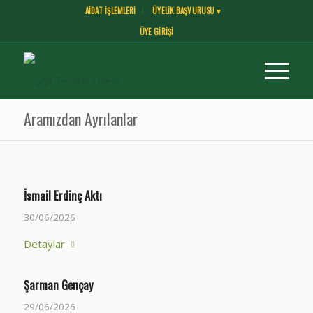
AİDAT İŞLEMLERİ
ÜYELİK BAŞVURUSU ▾
ÜYE GİRİŞİ
Aramızdan Ayrılanlar
İsmail Erdinç Aktı
30/06/2026
Detaylar
Şarman Gençay
29/06/2026