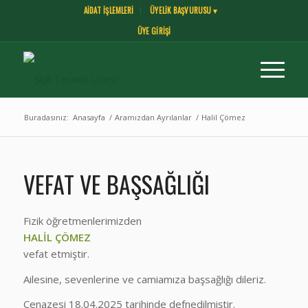
AİDAT İŞLEMLERİ
ÜYELİK BAŞVURUSU ▾
ÜYE GİRİŞİ
Buradasınız:
Anasayfa
/
Aramızdan Ayrılanlar
/
Halil Çömez
VEFAT VE BAŞSAĞLIĞI
Fizik öğretmenlerimizden
HALİL ÇÖMEZ
vefat etmiştir.
Ailesine, sevenlerine ve camiamıza başsağlığı dileriz.
Cenazesi 18.04.2025 tarihinde defnedilmiştir.