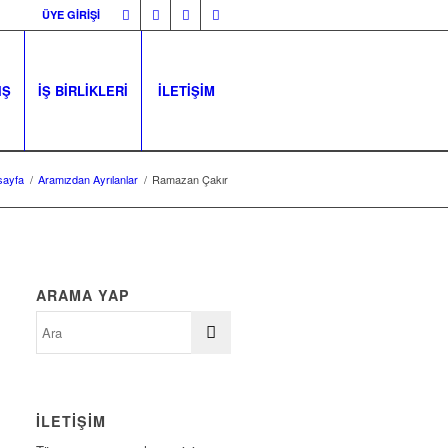
ÜYE GİRİŞİ
IŞ
İŞ BİRLİKLERİ
İLETİŞİM
sayfa
/
Aramızdan Ayrılanlar
/
Ramazan Çakır
ARAMA YAP
İLETİŞİM