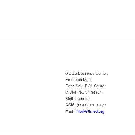
Galata Business Center,
Esentepe Mah.
Ecza Sok. POL Center
C Blok No:4/1 34394
Şişli - İstanbul
GSM:
(0541) 878 18 77
Mail:
info@stlmed.org