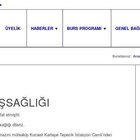
▾
ÜYELİK
HABERLER ▼
BURS PROGRAMI ▼
GENEL BAĞ
Buradasınız:
Ana
ŞSAĞLIĞI
fat etmiştir.
ğlığı dileriz.
amazını müteakip Kocaeli Kartepe Tepecik İstasyon Camii’nden