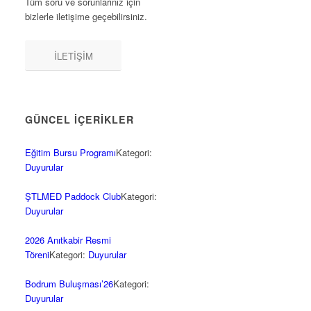
Tüm soru ve sorunlarınız için
bizlerle iletişime geçebilirsiniz.
İLETİŞİM
GÜNCEL İÇERİKLER
Eğitim Bursu Programı
Kategori:
Duyurular
ŞTLMED Paddock Club
Kategori:
Duyurular
2026 Anıtkabir Resmi
Töreni
Kategori:
Duyurular
Bodrum Buluşması’26
Kategori:
Duyurular