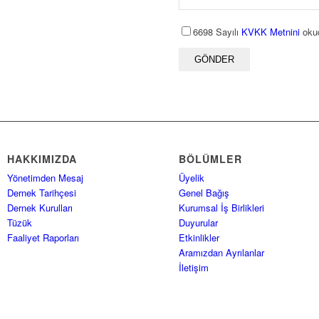
6698 Sayılı
KVKK Metnini
okud
HAKKIMIZDA
BÖLÜMLER
Yönetimden Mesaj
Üyelik
Dernek Tarihçesi
Genel Bağış
Dernek Kurulları
Kurumsal İş Birlikleri
Tüzük
Duyurular
Faaliyet Raporları
Etkinlikler
Aramızdan Ayrılanlar
İletişim