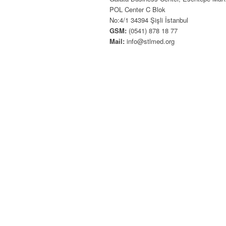
POL Center C Blok
No:4/1 34394 Şişli İstanbul
GSM:
(0541) 878 18 77
Mail:
info@stlmed.org