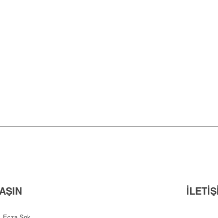
AŞIN
İLETİ
. Ecza Sok.