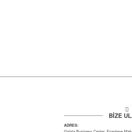
BİZE UL
ADRES:
Galata Business Center, Esentepe Mah