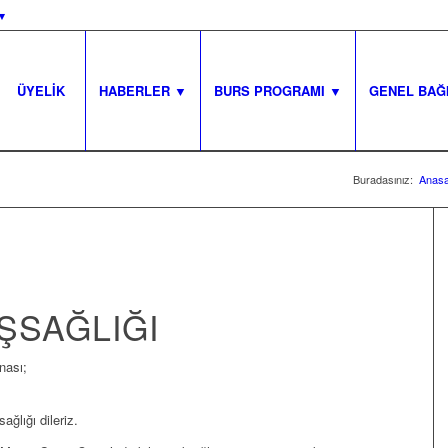
▾
ÜYELİK
HABERLER ▼
BURS PROGRAMI ▼
GENEL BAĞ
Buradasınız:
Anasa
ŞSAĞLIĞI
nası;
ğlığı dileriz.