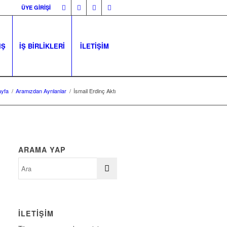
ÜYE GİRİŞİ
IŞ
İŞ BİRLİKLERİ
İLETİŞİM
yfa
/
Aramızdan Ayrılanlar
/
İsmail Erdinç Aktı
ARAMA YAP
İLETİŞİM