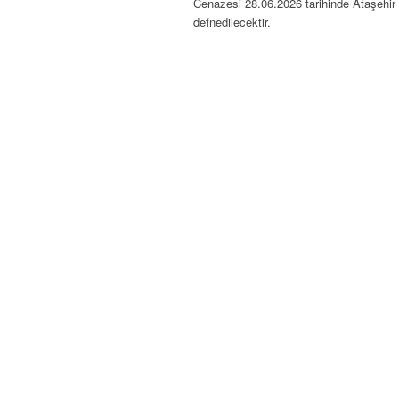
Cenazesi 28.06.2026 tarihinde Ataşehir
defnedilecektir.