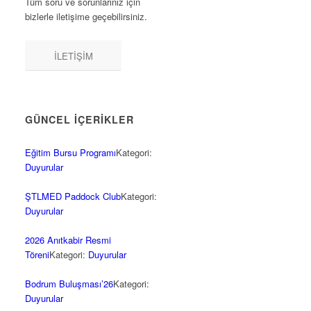
Tüm soru ve sorunlarınız için
bizlerle iletişime geçebilirsiniz.
İLETİŞİM
GÜNCEL İÇERİKLER
Eğitim Bursu Programı
Kategori:
Duyurular
ŞTLMED Paddock Club
Kategori:
Duyurular
2026 Anıtkabir Resmi
Töreni
Kategori:
Duyurular
Bodrum Buluşması’26
Kategori:
Duyurular