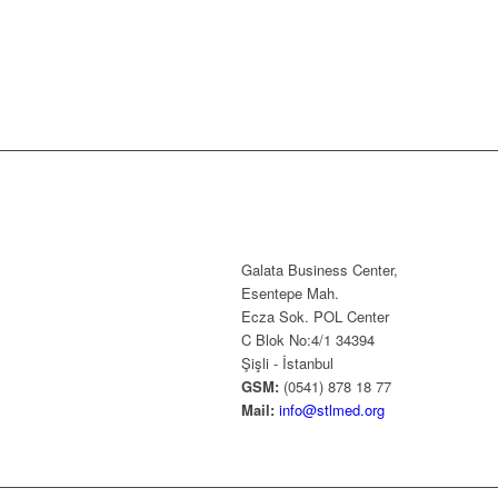
Galata Business Center,
Esentepe Mah.
Ecza Sok. POL Center
C Blok No:4/1 34394
Şişli - İstanbul
GSM:
(0541) 878 18 77
Mail:
info@stlmed.org