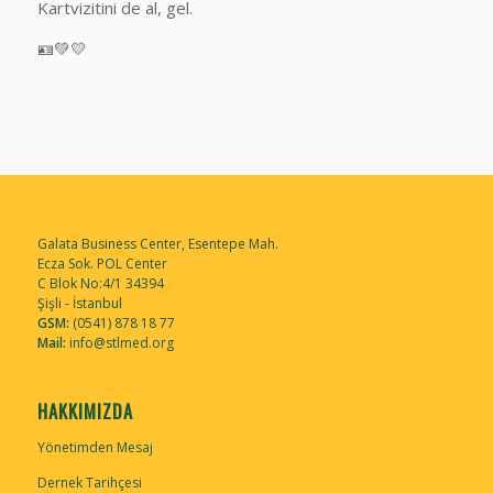
Kartvizitini de al, gel.
🪪💚💛
Galata Business Center, Esentepe Mah.
Ecza Sok. POL Center
C Blok No:4/1 34394
Şişli - İstanbul
GSM:
(0541) 878 18 77
Mail:
info@stlmed.org
HAKKIMIZDA
Yönetimden Mesaj
Dernek Tarihçesi