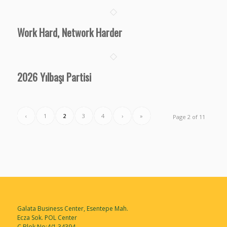
Work Hard, Network Harder
2026 Yılbaşı Partisi
‹
1
2
3
4
›
»
Page 2 of 11
Galata Business Center, Esentepe Mah.
Ecza Sok. POL Center
C Blok No:4/1 34394