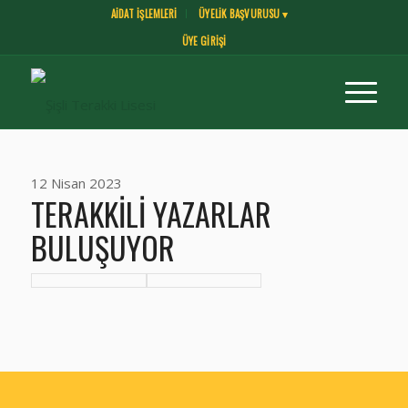
AİDAT İŞLEMLERİ
ÜYELİK BAŞVURUSU ▾
ÜYE GİRİŞİ
12 Nisan 2023
TERAKKILI YAZARLAR
BULUŞUYOR